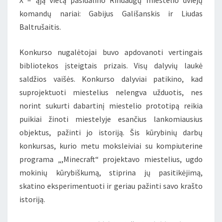
X – ąją vietą pasidalino Rindaugų miestelio dviejų
komandų nariai: Gabijus Gališanskis ir Liudas
Baltrušaitis.
Konkurso nugalėtojai buvo apdovanoti vertingais
bibliotekos įsteigtais prizais. Visų dalyvių laukė
saldžios vaišės. Konkurso dalyviai patikino, kad
suprojektuoti miestelius nelengva užduotis, nes
norint sukurti dabartinį miestelio prototipą reikia
puikiai žinoti miestelyje esančius lankomiausius
objektus, pažinti jo istoriją. Šis kūrybinių darbų
konkursas, kurio metu moksleiviai su kompiuterine
programa „,Minecraft“ projektavo miestelius, ugdo
mokinių kūrybiškumą, stiprina jų pasitikėjimą,
skatino eksperimentuoti ir geriau pažinti savo krašto
istoriją.