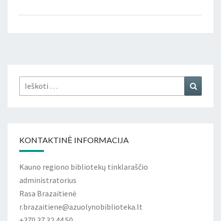
Ieškoti:
Ieškoti
KONTAKTINĖ INFORMACIJA
Kauno regiono bibliotekų tinklaraščio
administratorius
Rasa Brazaitienė
r.brazaitiene@azuolynobiblioteka.lt
+370 37 32 44 50