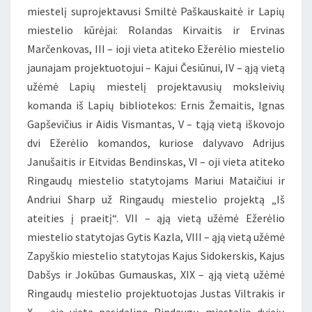
miestelį suprojektavusi Smiltė Paškauskaitė ir Lapių
miestelio kūrėjai: Rolandas Kirvaitis ir Ervinas
Marčenkovas, III – ioji vieta atiteko Ežerėlio miestelio
jaunajam projektuotojui – Kajui Česiūnui, IV – ąją vietą
užėmė Lapių miestelį projektavusių moksleivių
komanda iš Lapių bibliotekos: Ernis Žemaitis, Ignas
Gapševičius ir Aidis Vismantas, V – tąją vietą iškovojo
dvi Ežerėlio komandos, kuriose dalyvavo Adrijus
Janušaitis ir Eitvidas Bendinskas, VI – oji vieta atiteko
Ringaudų miestelio statytojams Mariui Mataičiui ir
Andriui Sharp už Ringaudų miestelio projektą „Iš
ateities į praeitį“. VII – ąją vietą užėmė Ežerėlio
miestelio statytojas Gytis Kazla, VIII – ąją vietą užėmė
Zapyškio miestelio statytojas Kajus Sidokerskis, Kajus
Dabšys ir Jokūbas Gumauskas, XIX – ąją vietą užėmė
Ringaudų miestelio projektuotojas Justas Viltrakis ir