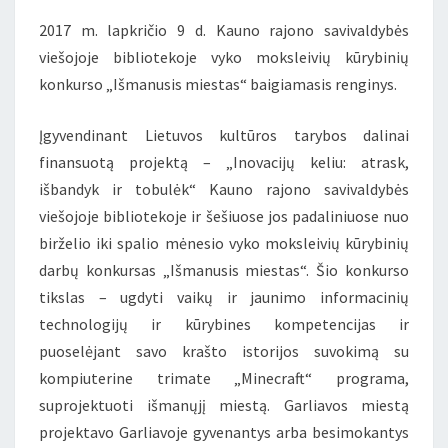
KŪRYBINIŲ
2017 m. lapkričio 9 d. Kauno rajono savivaldybės
DARBŲ
viešojoje bibliotekoje vyko moksleivių kūrybinių
KONKURSO
konkurso „Išmanusis miestas“ baigiamasis renginys.
„IŠMANUSIS
MIESTAS“
Įgyvendinant Lietuvos kultūros tarybos dalinai
BAIGIAMASIS
finansuotą projektą – „Inovacijų keliu: atrask,
RENGINYS
išbandyk ir tobulėk“ Kauno rajono savivaldybės
viešojoje bibliotekoje ir šešiuose jos padaliniuose nuo
birželio iki spalio mėnesio vyko moksleivių kūrybinių
darbų konkursas „Išmanusis miestas“. Šio konkurso
tikslas – ugdyti vaikų ir jaunimo informacinių
technologijų ir kūrybines kompetencijas ir
puoselėjant savo krašto istorijos suvokimą su
kompiuterine trimate „Minecraft“ programa,
suprojektuoti išmanųjį miestą. Garliavos miestą
projektavo Garliavoje gyvenantys arba besimokantys