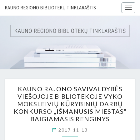
KAUNO REGIONO BIBLIOTEKŲ TINKLARAŠTIS
Togg
navig
KAUN
REGIO
BIBLIO
TINKLAR
KAUNO
KAUNO RAJONO SAVIVALDYBĖS
RAJONO
VIEŠOJOJE BIBLIOTEKOJE VYKO
SAVIVALDYBĖS
MOKSLEIVIŲ KŪRYBINIŲ DARBŲ
VIEŠOJOJE
KONKURSO „IŠMANUSIS MIESTAS“
BIBLIOTEKOJE
BAIGIAMASIS RENGINYS
VYKO
2017-11-13
MOKSLEIVIŲ