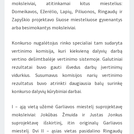
moksleiviai, atitinkamai kitus miestelius:
Domeikavos, Ežerėlio, Lapių, Piliuonos, Ringaudų ir
Zapyškio projektavo šiuose miesteliuose gyvenantys
arba besimokantys moksleiviai.
Konkurso nugalėtojus rinko specialiai tam sudaryta
vertinimo komisija, kuri kiekvieną dalyvių darbą
vertino dešimtbalėje vertinimo sistemoje. Galutiniai
rezultatai buvo gauti išvedus darbų įvertinimų
vidurkius. Susumavus komisijos narių vertinimo
rezultatus buvo atrinkti daugiausia balų surinkę
konkurso dalyvių kūrybiniai darbai.
I – ąją vietą užėmė Garliavos miestelį suprojektavę
moksleiviai: Jokūbas Žmuida ir Justas Jonkus
suprojektavę išskirtinį, itin originalų Garliavos
miestelį. Dvi II – ąsias vietas pasidalino Ringaudų