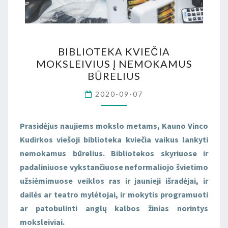
BIBLIOTEKA
BIBLIOTEKA KVIEČIA
KVIEČIA
MOKSLEIVIUS Į NEMOKAMUS
MOKSLEIVIUS
BŪRELIUS
Į
2020-09-07
NEMOKAMUS
BŪRELIUS
Prasidėjus naujiems mokslo metams, Kauno Vinco
Kudirkos viešoji biblioteka kviečia vaikus lankyti
nemokamus būrelius. Bibliotekos skyriuose ir
padaliniuose vykstančiuose neformaliojo švietimo
užsiėmimuose veiklos ras ir jaunieji išradėjai, ir
dailės ar teatro mylėtojai, ir mokytis programuoti
ar patobulinti anglų kalbos žinias norintys
moksleiviai.