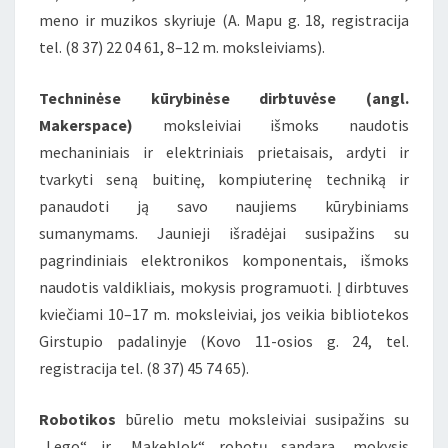
meno ir muzikos skyriuje (A. Mapu g. 18, registracija
tel. (8 37) 22 04 61, 8–12 m. moksleiviams).
Techninėse kūrybinėse dirbtuvėse (angl.
Makerspace)
moksleiviai išmoks naudotis
mechaniniais ir elektriniais prietaisais, ardyti ir
tvarkyti seną buitinę, kompiuterinę techniką ir
panaudoti ją savo naujiems kūrybiniams
sumanymams. Jaunieji išradėjai susipažins su
pagrindiniais elektronikos komponentais, išmoks
naudotis valdikliais, mokysis programuoti. Į dirbtuves
kviečiami 10–17 m. moksleiviai, jos veikia bibliotekos
Girstupio padalinyje (Kovo 11-osios g. 24, tel.
registracija tel. (8 37) 45 74 65).
Robotikos
būrelio metu moksleiviai susipažins su
„Lego“ ir „Makeblok“ robotų sandara, mokysis