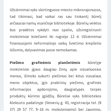
Užsiėmimai vyks skirtinguose miesto mikrorajonuose,
tad tikimasi, kad vaikai ras sau tinkantį būrelį
arčiausiai namų esančioje bibliotekoje. Būrelių veiklos
bus pradėtos vykdyti nuo spalio, užsiregistruoti
moksleiviai kviečiami iki rugsėjo 12 d. Užsiėmimai
finansuojami neformaliojo vaikų švietimo krepšelio
lėšomis, dalyvavimas juose nemokamas.
Piešimo grafinėmis planšetėmis
būrelyje
moksleiviai įgaus daugiau žinių apie vizualiuosius
menus, išmoks sukurti piešinius bei kitus vizualaus
meno objektus, įgis praktinių piešimo, grafinės
informacijos apdorojimo, daugialypės terpės
produktų kūrimo įgūdžių. Būreliai vyks bibliotekos
Aleksoto padalinyje (Veiverių g. 43, registracija tel. (8
37) 29 57 77, 9–16 m. moksleiviams) bei Jaunimo,