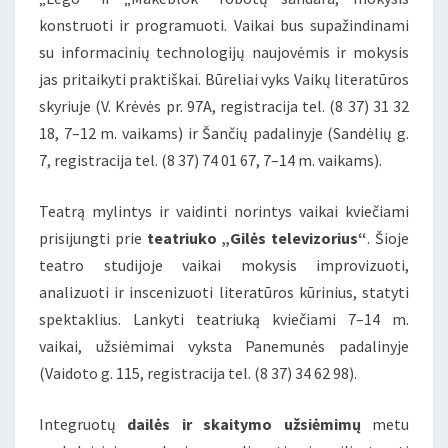
konstruoti ir programuoti. Vaikai bus supažindinami
su informacinių technologijų naujovėmis ir mokysis
jas pritaikyti praktiškai. Būreliai vyks Vaikų literatūros
skyriuje (V. Krėvės pr. 97A, registracija tel. (8 37) 31 32
18, 7–12 m. vaikams) ir Šančių padalinyje (Sandėlių g.
7, registracija tel. (8 37) 74 01 67, 7–14 m. vaikams).
Teatrą mylintys ir vaidinti norintys vaikai kviečiami
prisijungti prie
teatriuko „Gilės televizorius“
. Šioje
teatro studijoje vaikai mokysis improvizuoti,
analizuoti ir inscenizuoti literatūros kūrinius, statyti
spektaklius. Lankyti teatriuką kviečiami 7–14 m.
vaikai, užsiėmimai vyksta Panemunės padalinyje
(Vaidoto g. 115, registracija tel. (8 37) 34 62 98).
Integruotų
dailės ir skaitymo užsiėmimų
metu