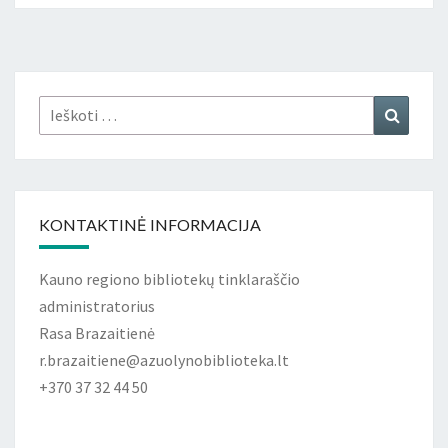
Ieškoti:
Ieškoti
KONTAKTINĖ INFORMACIJA
Kauno regiono bibliotekų tinklaraščio
administratorius
Rasa Brazaitienė
r.brazaitiene@azuolynobiblioteka.lt
+370 37 32 44 50