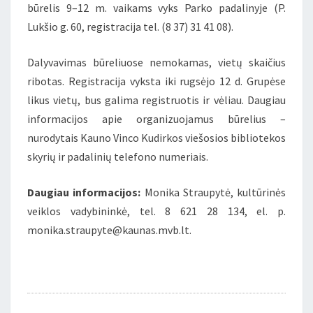
būrelis 9–12 m. vaikams vyks Parko padalinyje (P.
Lukšio g. 60, registracija tel. (8 37) 31 41 08).
Dalyvavimas būreliuose nemokamas, vietų skaičius
ribotas. Registracija vyksta iki rugsėjo 12 d. Grupėse
likus vietų, bus galima registruotis ir vėliau. Daugiau
informacijos apie organizuojamus būrelius –
nurodytais Kauno Vinco Kudirkos viešosios bibliotekos
skyrių ir padalinių telefono numeriais.
Daugiau informacijos:
Monika Straupytė, kultūrinės
veiklos vadybininkė, tel. 8 621 28 134, el. p.
monika.straupyte@kaunas.mvb.lt.