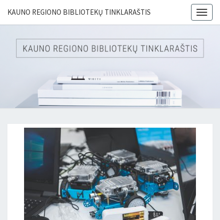
KAUNO REGIONO BIBLIOTEKŲ TINKLARAŠTIS
Togg
navig
KAUN
REGIO
BIBLIO
TINKLAR