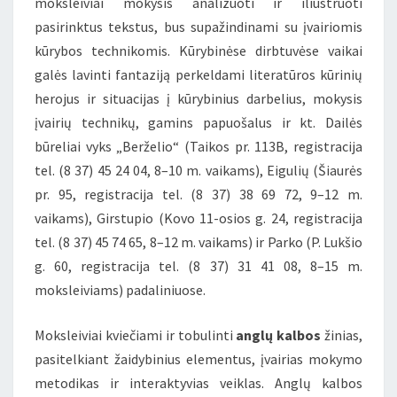
moksleiviai mokysis analizuoti ir iliustruoti
pasirinktus tekstus, bus supažindinami su įvairiomis
kūrybos technikomis. Kūrybinėse dirbtuvėse vaikai
galės lavinti fantaziją perkeldami literatūros kūrinių
herojus ir situacijas į kūrybinius darbelius, mokysis
įvairių technikų, gamins papuošalus ir kt. Dailės
būreliai vyks „Berželio“ (Taikos pr. 113B, registracija
tel. (8 37) 45 24 04, 8–10 m. vaikams), Eigulių (Šiaurės
pr. 95, registracija tel. (8 37) 38 69 72, 9–12 m.
vaikams), Girstupio (Kovo 11-osios g. 24, registracija
tel. (8 37) 45 74 65, 8–12 m. vaikams) ir Parko (P. Lukšio
g. 60, registracija tel. (8 37) 31 41 08, 8–15 m.
moksleiviams) padaliniuose.
Moksleiviai kviečiami ir tobulinti
anglų kalbos
žinias,
pasitelkiant žaidybinius elementus, įvairias mokymo
metodikas ir interaktyvias veiklas. Anglų kalbos