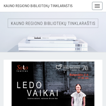
KAUNO REGIONO BIBLIOTEKŲ TINKLARAŠTIS
Togg
navig
KAUN
REGIO
BIBLIO
TINKLAR