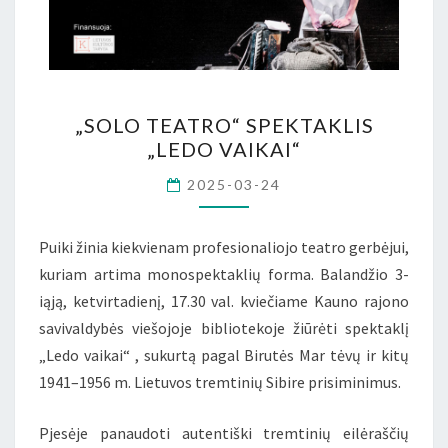
„SOLO
„SOLO TEATRO“ SPEKTAKLIS
TEATRO“
„LEDO VAIKAI“
SPEKTAKLIS
2025-03-24
„LEDO
VAIKAI“
Puiki žinia kiekvienam profesionaliojo teatro gerbėjui,
kuriam artima monospektaklių forma. Balandžio 3-
iąją, ketvirtadienį, 17.30 val. kviečiame Kauno rajono
savivaldybės viešojoje bibliotekoje žiūrėti spektaklį
„Ledo vaikai“ , sukurtą pagal Birutės Mar tėvų ir kitų
1941–1956 m. Lietuvos tremtinių Sibire prisiminimus.
Pjesėje panaudoti autentiški tremtinių eilėraščių