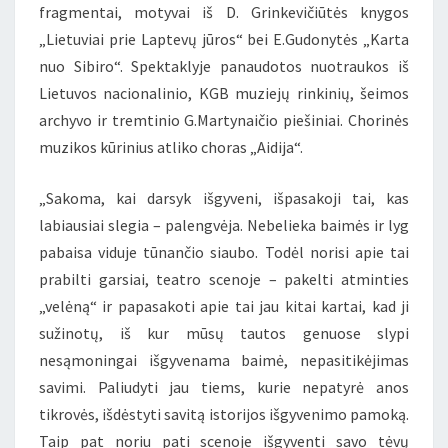
fragmentai, motyvai iš D. Grinkevičiūtės knygos
„Lietuviai prie Laptevų jūros“ bei E.Gudonytės „Karta
nuo Sibiro“. Spektaklyje panaudotos nuotraukos iš
Lietuvos nacionalinio, KGB muziejų rinkinių, šeimos
archyvo ir tremtinio G.Martynaičio piešiniai. Chorinės
muzikos kūrinius atliko choras „Aidija“.
„Sakoma, kai darsyk išgyveni, išpasakoji tai, kas
labiausiai slegia – palengvėja. Nebelieka baimės ir lyg
pabaisa viduje tūnančio siaubo. Todėl norisi apie tai
prabilti garsiai, teatro scenoje – pakelti atminties
„velėną“ ir papasakoti apie tai jau kitai kartai, kad ji
sužinotų, iš kur mūsų tautos genuose slypi
nesąmoningai išgyvenama baimė, nepasitikėjimas
savimi. Paliudyti jau tiems, kurie nepatyrė anos
tikrovės, išdėstyti savitą istorijos išgyvenimo pamoką.
Taip pat noriu pati scenoje išgyventi savo tėvų