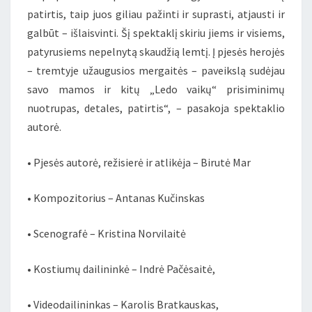
patirtis, taip juos giliau pažinti ir suprasti, atjausti ir
galbūt – išlaisvinti. Šį spektaklį skiriu jiems ir visiems,
patyrusiems nepelnytą skaudžią lemtį. Į pjesės herojės
– tremtyje užaugusios mergaitės – paveikslą sudėjau
savo mamos ir kitų „Ledo vaikų“ prisiminimų
nuotrupas, detales, patirtis“, – pasakoja spektaklio
autorė.
• Pjesės autorė, režisierė ir atlikėja – Birutė Mar
• Kompozitorius – Antanas Kučinskas
• Scenografė – Kristina Norvilaitė
• Kostiumų dailininkė – Indrė Pačėsaitė,
• Videodailininkas – Karolis Bratkauskas,