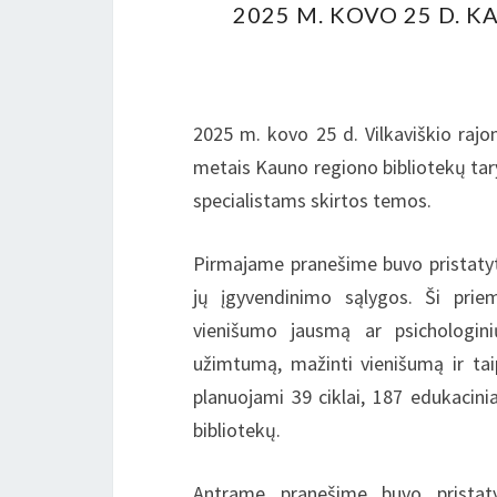
2025 M. KOVO 25 D. 
2025 m. kovo 25 d. Vilkaviškio rajon
metais Kauno regiono bibliotekų tar
specialistams skirtos temos.
Pirmajame pranešime buvo pristat
jų įgyvendinimo sąlygos. Ši prie
vienišumo jausmą ar psichologinių
užimtumą, mažinti vienišumą ir tai
planuojami 39 ciklai, 187 edukacin
bibliotekų.
Antrame pranešime buvo pristaty