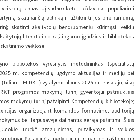
iksmų planas. Jį sudaro keturi uždaviniai: populiarinti
kaitymą skatinančią aplinką ir užtikrinti jos prieinamumą,
turinį; skatinti skaitytojų bendruomenių kūrimąsi, veiklų
kaitytojų literatūrinio raštingumo įgūdžius ir bibliotekos
skatinimo veiklose.
yno bibliotekos vyresnysis metodininkas (specialistų
025 m. kompetencijų ugdymo aktualijas ir medijų bei
(toliau – MIRKT) vykdymo planus 2025 m. Pasak jo, visų
IRKT programos mokymų turinį gyventojui patraukliais
mos mokymų turinį patalpinti Kompetencijų bibliotekoje;
encijas organizuojant komandos formavimo, auditorijų
okymus bei tarpusavyje dalinantis gerąja patirtimi. Šiais
ookie truck“ atnaujinimas, pritaikymas ir veiklos
asmetiniai Pasaulinės medijų ir informacinio raštingumo