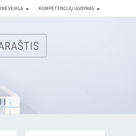
INĖ VEIKLA
KOMPETENCIJŲ UGDYMAS
AUNO
GIONO
LIOTEKŲ