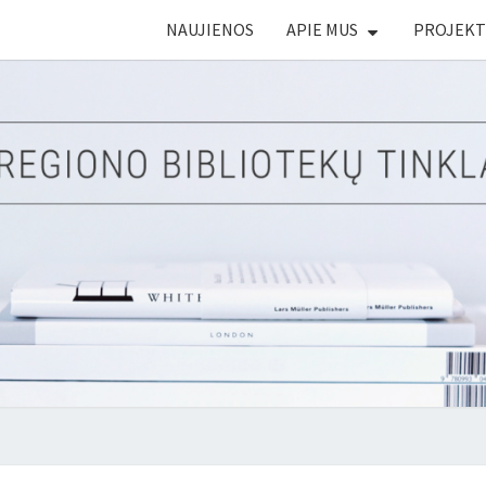
NAUJIENOS
APIE MUS
PROJEKT
K
RE
BIB
2025