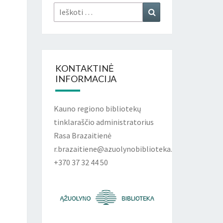
LARAŠTIS
Ieškoti:
Ieškoti
KONTAKTINĖ
INFORMACIJA
Kauno regiono bibliotekų
tinklaraščio administratorius
Rasa Brazaitienė
r.brazaitiene@azuolynobiblioteka.lt
+370 37 32 44 50