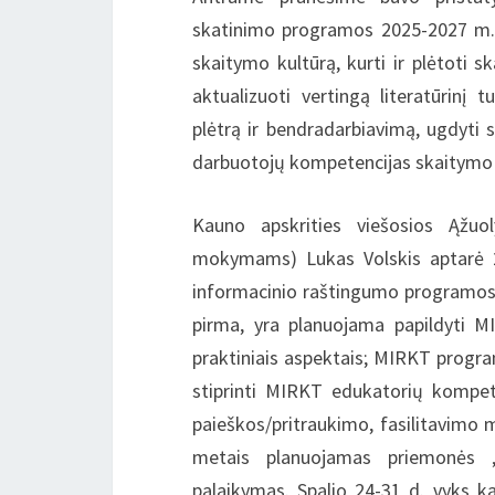
skatinimo programos 2025-2027 m. ve
skaitymo kultūrą, kurti ir plėtoti s
aktualizuoti vertingą literatūrinį 
plėtrą ir bendradarbiavimą, ugdyti s
darbuotojų kompetencijas skaitymo 
Kauno apskrities viešosios Ąžuol
mokymams) Lukas Volskis aptarė 2
informacinio raštingumo programos 
pirma, yra planuojama papildyti M
praktiniais aspektais; MIRKT progra
stiprinti MIRKT edukatorių kompet
paieškos/pritraukimo, fasilitavimo m
metais planuojamas priemonės „C
palaikymas. Spalio 24-31 d. vyks k