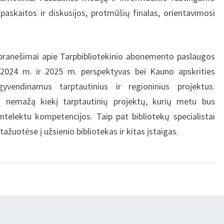
paskaitos ir diskusijos, protmūšių finalas, orientavimosi
 pranešimai apie Tarpbibliotekinio abonemento paslaugos
 2024 m. ir 2025 m. perspektyvas bei Kauno apskrities
gyvendinamus tarptautinius ir regioninius projektus.
į nemažą kiekį tarptautinių projektų, kurių metu bus
ntelektu kompetencijos. Taip pat bibliotekų specialistai
žuotėse į užsienio bibliotekas ir kitas įstaigas.