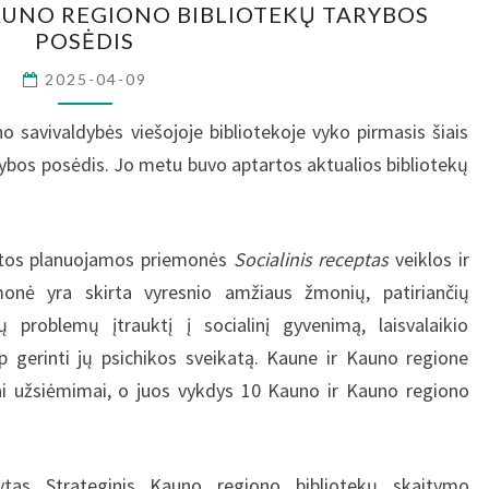
TINK
KAUNO REGIONO BIBLIOTEKŲ TARYBOS
M.
POSĖDIS
KOVO
2025-04-09
25
D.
o savivaldybės viešojoje bibliotekoje vyko pirmasis šiais
KAUNO
ybos posėdis. Jo metu buvo aptartos aktualios bibliotekų
REGIONO
BIBLIOTEKŲ
TARYBOS
ytos planuojamos priemonės
Socialinis receptas
veiklos ir
POSĖDIS
monė yra skirta vyresnio amžiaus žmonių, patiriančių
 problemų įtrauktį į socialinį gyvenimą, laisvalaikio
p gerinti jų psichikos sveikatą. Kaune ir Kauno regione
iai užsiėmimai, o juos vykdys 10 Kauno ir Kauno regiono
tas Strateginis Kauno regiono bibliotekų skaitymo