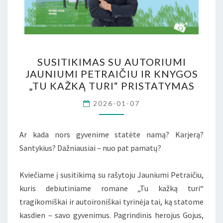
SUSITIKIMAS
SUSITIKIMAS SU AUTORIUMI
SU
JAUNIUMI PETRAIČIU IR KNYGOS
AUTORIUMI
„TU KAŽKĄ TURI“ PRISTATYMAS
JAUNIUMI
2026-01-07
PETRAIČIU
IR
KNYGOS
Ar kada nors gyvenime statėte namą? Karjerą?
„TU
Santykius? Dažniausiai – nuo pat pamatų?
KAŽKĄ
TURI“
Kviečiame į susitikimą su rašytoju Jauniumi Petraičiu,
PRISTATYMAS
kuris debiutiniame romane „Tu kažką turi“
tragikomiškai ir autoironiškai tyrinėja tai, ką statome
kasdien – savo gyvenimus. Pagrindinis herojus Gojus,