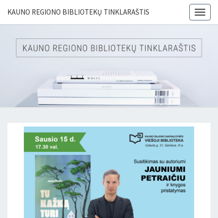
KAUNO REGIONO BIBLIOTEKŲ TINKLARAŠTIS
Togg
navig
KAUN
REGIO
BIBLIO
TINKLAR