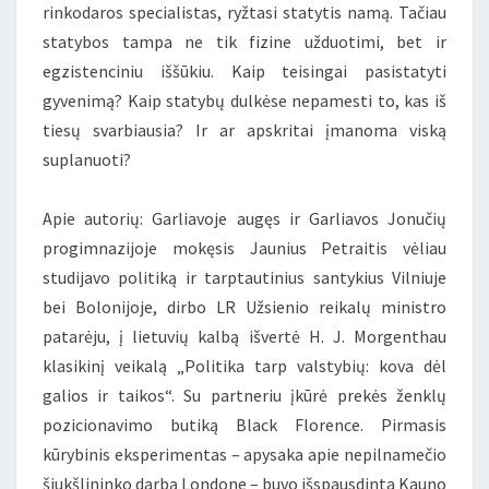
rinkodaros specialistas, ryžtasi statytis namą. Tačiau
statybos tampa ne tik fizine užduotimi, bet ir
egzistenciniu iššūkiu. Kaip teisingai pasistatyti
gyvenimą? Kaip statybų dulkėse nepamesti to, kas iš
tiesų svarbiausia? Ir ar apskritai įmanoma viską
suplanuoti?
Apie autorių: Garliavoje augęs ir Garliavos Jonučių
progimnazijoje mokęsis Jaunius Petraitis vėliau
studijavo politiką ir tarptautinius santykius Vilniuje
bei Bolonijoje, dirbo LR Užsienio reikalų ministro
patarėju, į lietuvių kalbą išvertė H. J. Morgenthau
klasikinį veikalą „Politika tarp valstybių: kova dėl
galios ir taikos“. Su partneriu įkūrė prekės ženklų
pozicionavimo butiką Black Florence. Pirmasis
kūrybinis eksperimentas – apysaka apie nepilnamečio
šiukšlininko darbą Londone – buvo išspausdinta Kauno