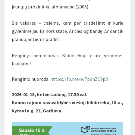
jaunųjų prozininkų almanache (2005).
Šis vakaras – visiems, kam per trisdešimt ir kurie
gyvenime jau ką nors statę. Ar tiesiog bandę. Ar dar tik
planuojantiems pradėti.
Renginys nemokamas. Bibliotekoje esate visuomet
laukiami!
Renginio nuoroda:
https://fb.me/e/7puhZC9p3
2026-01-15, ketvirtadienį, 17.30 val.
Kauno rajono savivaldybės viešoji biblioteka, III a.,
Vytauto g. 21, Garliava